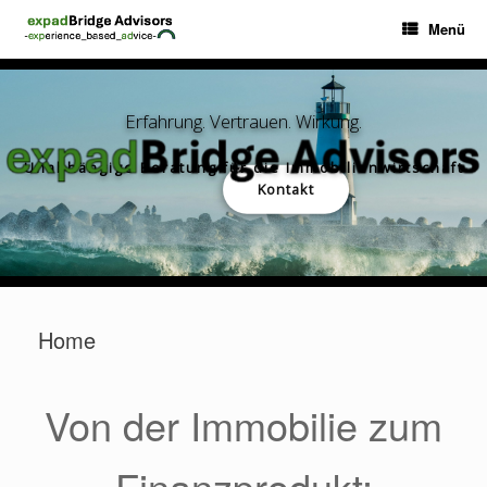
Zum
Menü
Inhalt
springen
Erfahrung. Vertrauen. Wirkung.
Unabhängige Beratung für die Immobilienwirtschaft
Kontakt
Home
Von der Immobilie zum
Finanzprodukt: